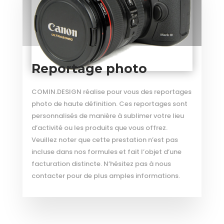
Reportage photo
COMIN.DESIGN réalise pour vous des reportages
photo de haute définition. Ces reportages sont
personnalisés de manière à sublimer votre lieu
d’activité ou les produits que vous offrez.
Veuillez noter que cette prestation n’est pas
incluse dans nos formules et fait l’objet d’une
facturation distincte. N’hésitez pas à nous
contacter pour de plus amples informations.