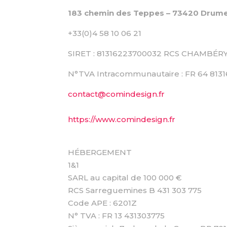
183 chemin des Teppes – 73420 Drume
+33(0)4 58 10 06 21
SIRET : 81316223700032 RCS CHAMBÉR
N°TVA Intracommunautaire : FR 64 813
contact@comindesign.fr
https://www.comindesign.fr
HÉBERGEMENT
1&1
SARL au capital de 100 000 €
RCS Sarreguemines B 431 303 775
Code APE : 6201Z
N° TVA : FR 13 431303775