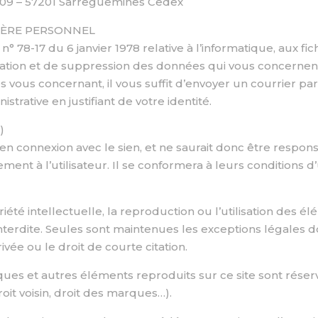
70109 – 57201 Sarreguemines Cedex
TÈRE PERSONNEL
° 78-17 du 6 janvier 1978 relative à l’informatique, aux fic
ification et de suppression des données qui vous concern
 vous concernant, il vous suffit d’envoyer un courrier par
strative en justifiant de votre identité.
)
 en connexion avec le sien, et ne saurait donc être respon
ment à l’utilisateur. Il se conformera à leurs conditions d’u
riété intellectuelle, la reproduction ou l’utilisation des é
t interdite. Seules sont maintenues les exceptions légale
ivée ou le droit de courte citation.
rques et autres éléments reproduits sur ce site sont réser
roit voisin, droit des marques…).