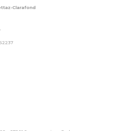
ttaz-Clarafond
Y
162237